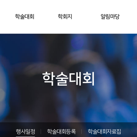
학술대회
학회지
알림마당
행사일정
공지사항
학회지 소개
학술대회등록
모집ㆍ공고
편집위원회
소개
- 공지사항
기타안내
편집위원회
- 학술대회안내
회원동정
학술대회
규정
- 프로그램
자료실
투고규정/
- 사전등록 및
투고양식
학회갤러리
결제
논문심사규정
- 초록제출
관련사이트
연구윤리규정
- 등록,접수
확인 및 수정
온라인논문투고
학술대회자료집
행사일정
학술대회등록
학술대회자료집
논문검색