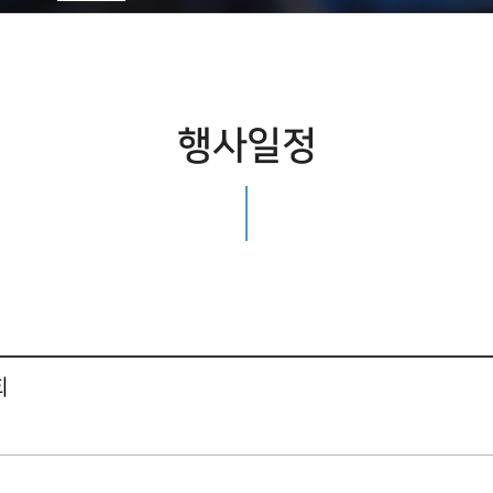
행사일정
회