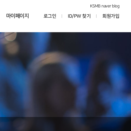
KSMB naver blog
마이페이지
로그인
ID/PW 찾기
회원가입
정보수정
논문게재료
납부
납부내역
확인증
Q&A