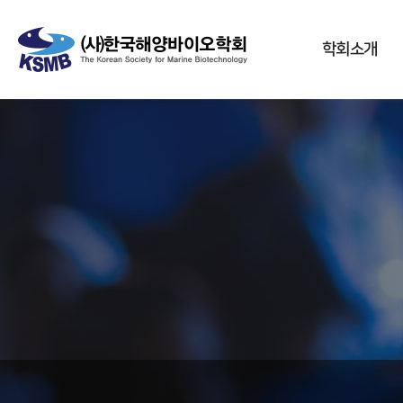
학회소개
학회소개
인사말
학회정관
학회연혁
주요사업
조직ㆍ임원
- 현 임원진
- 평의원
- 역대 임원진
회원가입안내