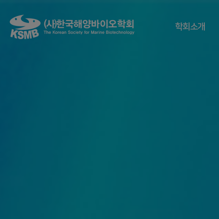
학회소개
학회소개
인사말
학회정관
학회연혁
주요사업
조직ㆍ임원
- 현 임원진
- 평의원
- 역대 임원진
회원가입안내