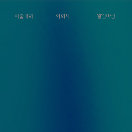
학술대회
학회지
알림마당
행사일정
공지사항
학회지 소개
학술대회등록
모집ㆍ공고
편집위원회
소개
- 공지사항
기타안내
편집위원회
- 학술대회안내
회원동정
규정
- 프로그램
자료실
투고규정/
- 사전등록 및
투고양식
학회갤러리
결제
논문심사규정
- 초록제출
관련사이트
연구윤리규정
- 등록,접수
확인 및 수정
온라인논문투고
학술대회자료집
논문검색