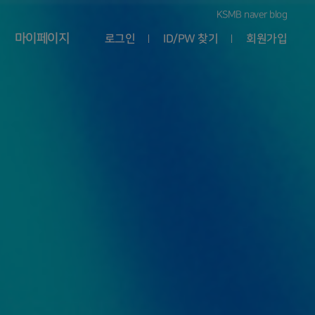
KSMB naver blog
마이페이지
로그인
ID/PW 찾기
회원가입
정보수정
논문게재료
납부
납부내역
확인증
Q&A